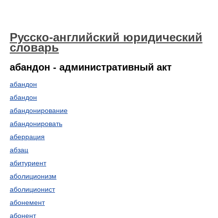
Русско-английский юридический
словарь
абандон - административный акт
абандон
абандон
абандонирование
абандонировать
аберрация
абзац
абитуриент
аболиционизм
аболиционист
абонемент
абонент